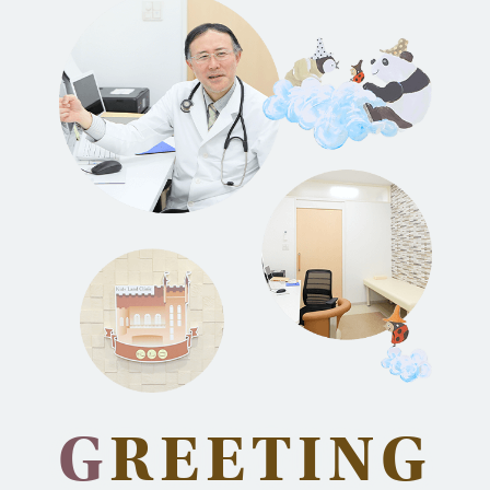
当院のSNS・HP紹介★
2025.07.11
麻しん及び風疹（MRワクチン）の定期の
予防接種の2年延長について
2025.06.26
診察の付き添いについて
2025.03.19
Ｗｅｂ予約開始時間変更
2025.02.10
G
REETING
患者様のお呼び出し方法の変更について