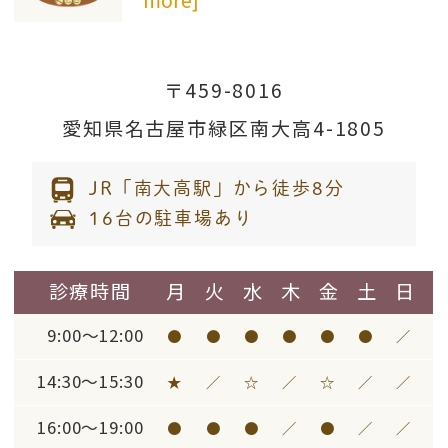
夏季休暇のお知らせ
more]
2026.05.12
2026.4.1
日本脳炎ワクチン予約受付一時停止のお知
〒459-8016
価格改定のお知らせ 日頃より当
らせ
愛知県名古屋市緑区南大高4-1805
院にご来院い…
[read more]
2026.04.08
JR「南大高駅」から徒歩8分
2025.12.24
おたふくワクチン予約一時停止のお知らせ
16台の駐車場あり
HPVワクチン(子宮頸がんワクチ
2026.03.09
ン)男性接種…
[read more]
診療時間
月
火
水
木
金
土
日
2026年4月よりアブリスボが定期接種にな
2025.7.29
9:00～12:00
●
●
●
●
●
●
／
ります
当院のSNS・HP紹介★ …
[read
14:30～15:30
★
／
☆
／
☆
／
／
2026.02.27
more]
16:00～19:00
●
●
●
／
●
／
／
にんにく注射について