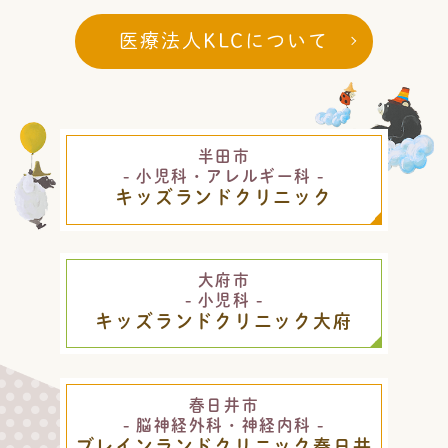
自宅や他院でインフルエンザ、コロナの検
医療法人KLCについて
査をされて当院を受診される方へ
2023.11.10
キャッシュレス決済がご利用いただけるよ
半田市
うになりました
- 小児科・アレルギー科 -
キッズランドクリニック
2023.08.21
小児定期予防接種の電話予約について
大府市
- 小児科 -
キッズランドクリニック大府
春日井市
- 脳神経外科・神経内科 -
ブレインランドクリニック春日井