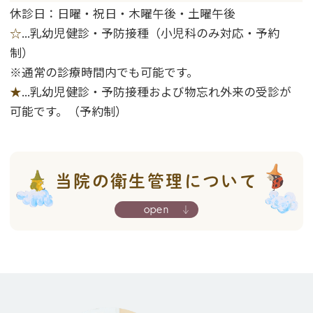
休診日：日曜・祝日・木曜午後・土曜午後
2025.12.24
☆
...
乳幼児健診・予防接種（小児科のみ対応・予約
HPVワクチン(子宮頸がんワクチン)男性接
制）
※通常の診療時間内でも可能です。
種開始のお知らせ
★
...乳幼児健診・予防接種
および物忘れ外来の受診が
2025.10.06
可能です。（予約制）
ブレインランドクリニック春日井開院
2025.09.22
当院の衛生管理について
マイナンバーカードをご利用ください
2025.08.28
帯状疱疹の予防接種を受けましょう！
2025.07.29