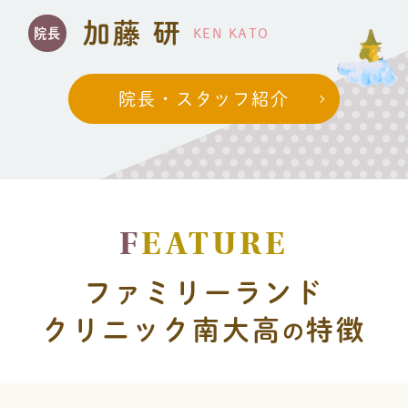
診療報酬改定に伴うお知らせ
加藤 研
院長
KEN KATO
2024.05.29
院長・スタッフ紹介
マスク有料化のお知らせ
2024.05.10
患者様へお願い
来院時、必ずマイナンバー、資格確認証等
F
EATURE
の持参をお願い致します
ファミリーランド
2024.02.16
クリニック南大高
特徴
の
小児科
、
内科
の診察受付順番について
2024.01.22