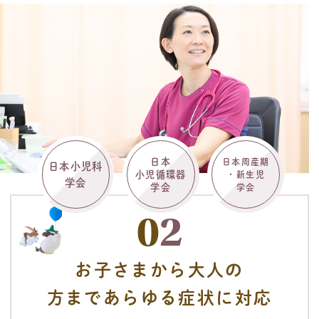
日本
日本周産期
日本小児科
小児循環器
・新生児
学会
学会
学会
0
2
お子さまから
大人の
方まで
あらゆる症状に対応