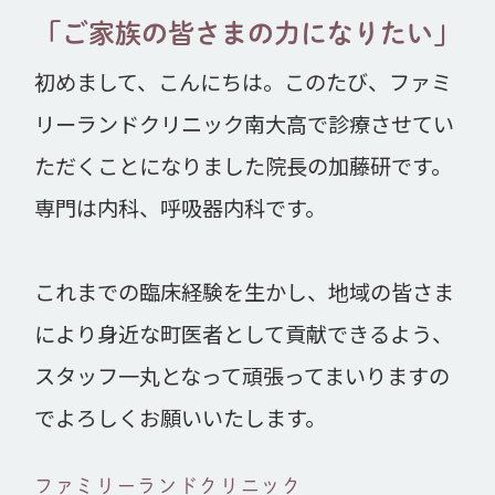
2025.01.28
「ご家族の皆さまの力になりたい」
KLCポータルサイトの開設
初めまして、こんにちは。このたび、ファミ
2024.07.26
リーランドクリニック南大高で診療させてい
医療法人KLCの紹介動画
ただくことになりました院長の加藤研です。
専門は内科、呼吸器内科です。
2024.07.01
7月以降の院内感染防止対策についてのお
これまでの臨床経験を生かし、地域の皆さま
知らせ
により身近な町医者として貢献できるよう、
2024.05.29
スタッフ一丸となって頑張ってまいりますの
高血圧症・脂質異常症・糖尿病で通院中の
でよろしくお願いいたします。
患者様へ
2024.05.29
ファミリーランドクリニック