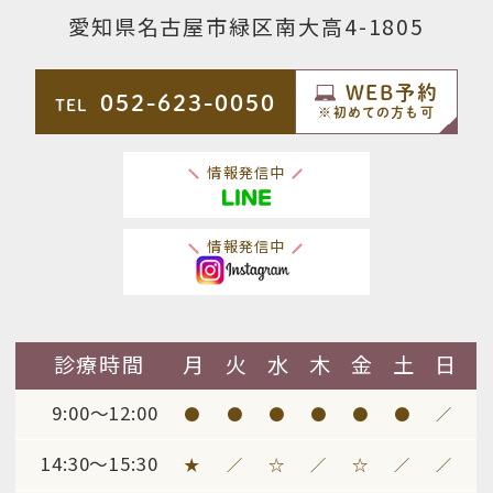
愛知県名古屋市緑区南大高4-1805
WEB予約
052-623-0050
TEL
※
初めての方も可
情報発信中
情報発信中
診療時間
月
火
水
木
金
土
日
9:00～12:00
●
●
●
●
●
●
／
14:30～15:30
★
／
☆
／
☆
／
／